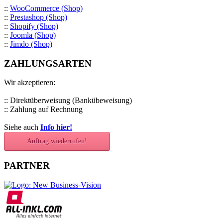
::
WooCommerce (Shop)
::
Prestashop (Shop)
::
Shopify (Shop)
::
Joomla (Shop)
::
Jimdo (Shop)
ZAHLUNGSARTEN
Wir akzeptieren:
:: Direktüberweisung (Bankübeweisung)
:: Zahlung auf Rechnung
Siehe auch
Info hier!
Auftrag wiederrufen!
PARTNER