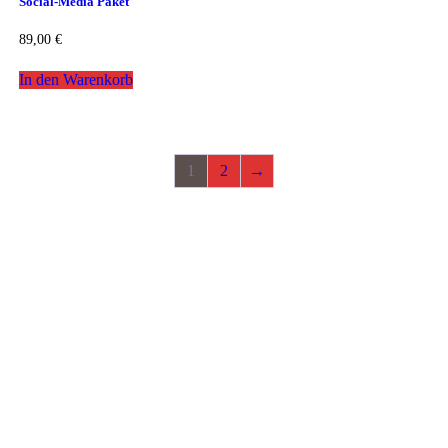
Social-Media Paket
89,00
€
In den Warenkorb
1
2
→