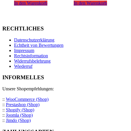
In den Warenkorb
In den Warenkorb
RECHTLICHES
Datenschutzerklärung
Echtheit von Bewertungen
Impressum
Rechtsinformation
Widerrufsbelehrung
Wiederruf
INFORMELLES
Unsere Shopempfehlungen:
::
WooCommerce (Shop)
::
Prestashop (Shop)
::
Shopify (Shop)
::
Joomla (Shop)
::
Jimdo (Shop)