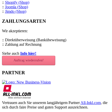
::
Shopify (Shop)
::
Joomla (Shop)
::
Jimdo (Shop)
ZAHLUNGSARTEN
Wir akzeptieren:
:: Direktüberweisung (Bankübeweisung)
:: Zahlung auf Rechnung
Siehe auch
Info hier!
Auftrag wiederrufen!
PARTNER
Vertrauen auch Sie unserem langjährigem Partner
All-Inkl.com
, die
sich durch faire Preise und guten Support auszeichnen.